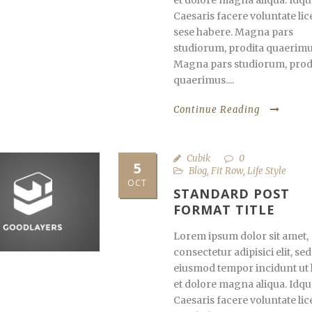
et dolore magna aliqua. Idqu
Caesaris facere voluntate lic
sese habere. Magna pars
studiorum, prodita quaerimu
Magna pars studiorum, prod
quaerimus....
Continue Reading
Cubik
0
5
Blog
,
Fit Row
,
Life Style
OCT
STANDARD POST
FORMAT TITLE
Lorem ipsum dolor sit amet,
consectetur adipisici elit, sed
eiusmod tempor incidunt ut 
et dolore magna aliqua. Idqu
Caesaris facere voluntate lic