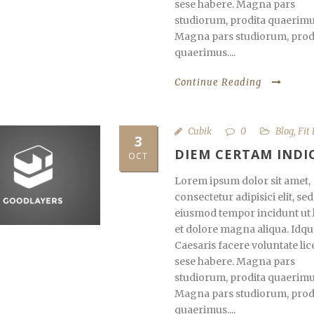
sese habere. Magna pars
studiorum, prodita quaerimu
Magna pars studiorum, prod
quaerimus....
Continue Reading
Cubik
0
Blog
,
Fit
3
DIEM CERTAM INDI
OCT
Lorem ipsum dolor sit amet,
consectetur adipisici elit, sed
eiusmod tempor incidunt ut 
et dolore magna aliqua. Idqu
Caesaris facere voluntate lic
sese habere. Magna pars
studiorum, prodita quaerimu
Magna pars studiorum, prod
quaerimus....