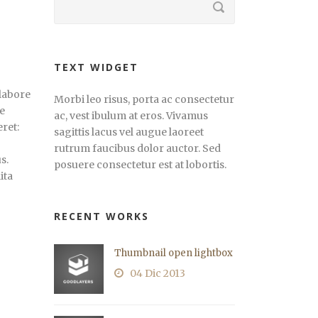
TEXT WIDGET
labore
Morbi leo risus, porta ac consectetur
e
ac, vest ibulum at eros. Vivamus
eret:
sagittis lacus vel augue laoreet
rutrum faucibus dolor auctor. Sed
s.
posuere consectetur est at lobortis.
ita
RECENT WORKS
Thumbnail open lightbox
04 Dic 2013