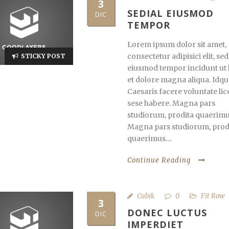
3
SEDIAL EIUSMOD
DIC
TEMPOR
Lorem ipsum dolor sit amet,
consectetur adipisici elit, sed
STICKY POST
eiusmod tempor incidunt ut 
et dolore magna aliqua. Idqu
Caesaris facere voluntate lic
sese habere. Magna pars
studiorum, prodita quaerimu
Magna pars studiorum, prod
quaerimus....
Continue Reading
Cubik
0
Fit Row
3
DONEC LUCTUS
DIC
IMPERDIET