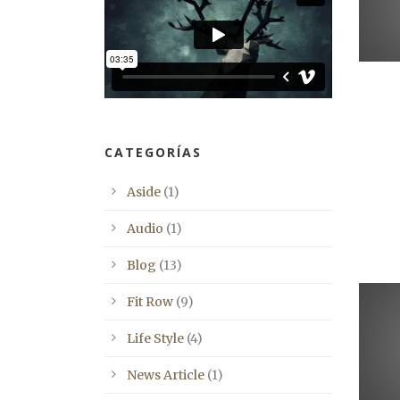
CATEGORÍAS
Aside
(1)
Audio
(1)
Blog
(13)
Fit Row
(9)
Life Style
(4)
News Article
(1)