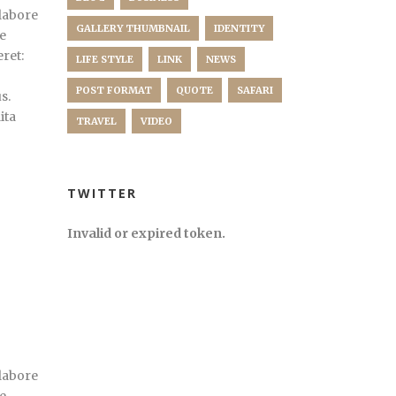
labore
GALLERY THUMBNAIL
IDENTITY
e
eret:
LIFE STYLE
LINK
NEWS
POST FORMAT
QUOTE
SAFARI
s.
ita
TRAVEL
VIDEO
TWITTER
Invalid or expired token.
labore