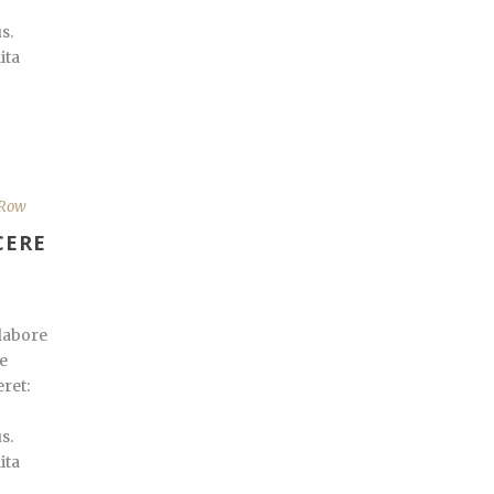
s.
ita
 Row
CERE
labore
e
eret:
s.
ita