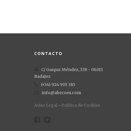
CONTACTO
C/ Gaspar Méndez, 17B - 06011
Badajoz
(+34) 924 903 385
info@abecoes.com
Aviso Legal
-
Política de Cookies