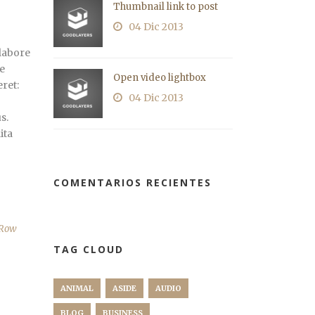
Thumbnail link to post
04 Dic 2013
labore
e
Open video lightbox
eret:
04 Dic 2013
s.
ita
COMENTARIOS RECIENTES
 Row
TAG CLOUD
ANIMAL
ASIDE
AUDIO
BLOG
BUSINESS