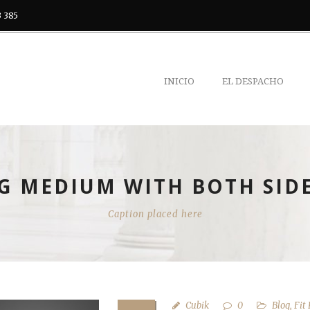
3 385
INICIO
EL DESPACHO
G MEDIUM WITH BOTH SID
Caption placed here
Cubik
0
Blog
,
Fit