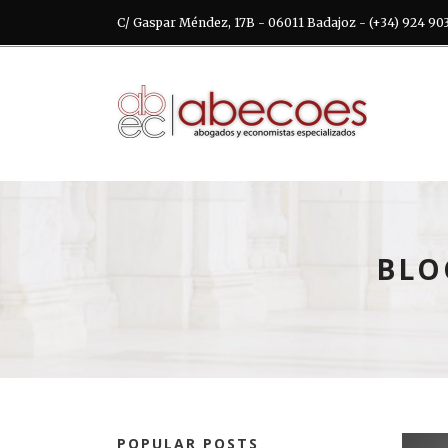
C/ Gaspar Méndez, 17B - 06011 Badajoz - (+34) 924 90
BLO
POPULAR POSTS