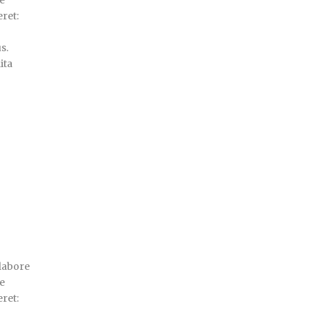
e
eret:
s.
ita
labore
e
eret: