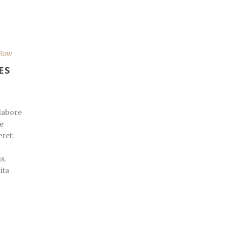
 Row
ES
labore
e
eret:
s.
ita