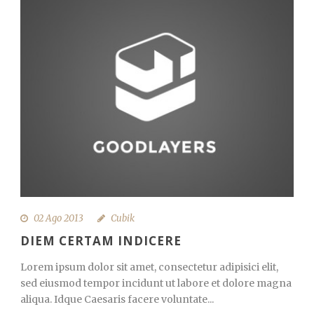
02 Ago 2013
Cubik
DIEM CERTAM INDICERE
Lorem ipsum dolor sit amet, consectetur adipisici elit,
sed eiusmod tempor incidunt ut labore et dolore magna
aliqua. Idque Caesaris facere voluntate...