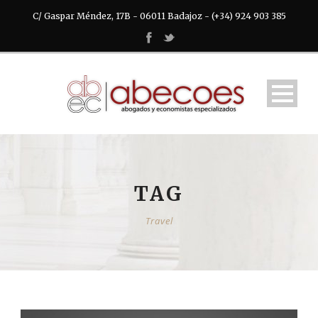
C/ Gaspar Méndez, 17B - 06011 Badajoz - (+34) 924 903 385
TAG
Travel