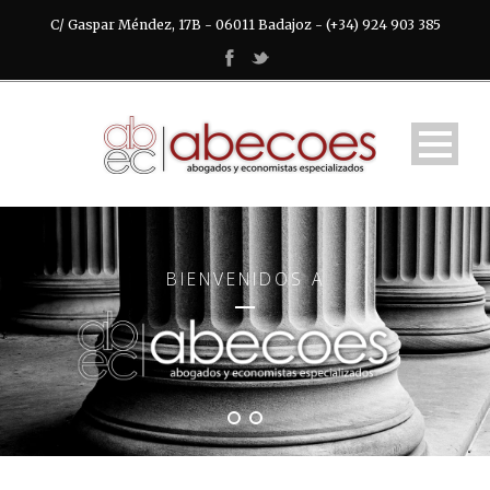
C/ Gaspar Méndez, 17B - 06011 Badajoz - (+34) 924 903 385
BIENVENIDOS A