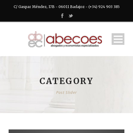
C/ Gaspar Méndez, 17B - 06011 Badajoz - (+34) 924 903 385
CATEGORY
Post Slider