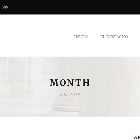
3 385
INICIO
EL DESPACHO
MONTH
julio 2015
A