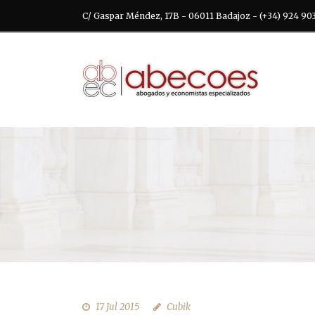
C/ Gaspar Méndez, 17B - 06011 Badajoz - (+34) 924 90
17 Jul 2015
Cubik