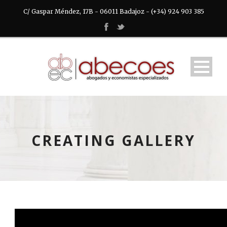
C/ Gaspar Méndez, 17B - 06011 Badajoz - (+34) 924 903 385
CREATING GALLERY